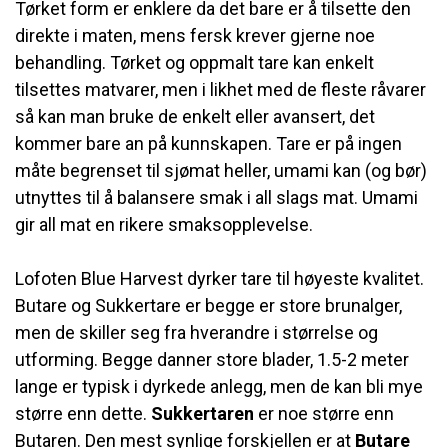
Tørket form er enklere da det bare er å tilsette den
direkte i maten, mens fersk krever gjerne noe
behandling. Tørket og oppmalt tare kan enkelt
tilsettes matvarer, men i likhet med de fleste råvarer
så kan man bruke de enkelt eller avansert, det
kommer bare an på kunnskapen. Tare er på ingen
måte begrenset til sjømat heller, umami kan (og bør)
utnyttes til å balansere smak i all slags mat. Umami
gir all mat en rikere smaksopplevelse.
Lofoten Blue Harvest dyrker tare til høyeste kvalitet.
Butare og Sukkertare er begge er store brunalger,
men de skiller seg fra hverandre i størrelse og
utforming. Begge danner store blader, 1.5-2 meter
lange er typisk i dyrkede anlegg, men de kan bli mye
større enn dette.
Sukkertaren
er noe større enn
Butaren. Den mest synlige forskjellen er at
Butare